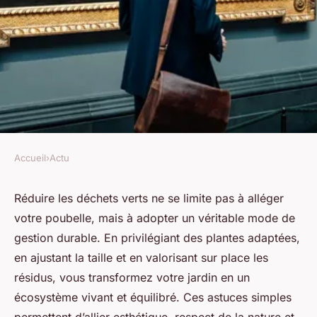
Accueil
›
Actu
ACTU
10 astuces pour réduire
Réduire les déchets verts ne se limite pas à alléger
votre poubelle, mais à adopter un véritable mode de
efficacement les déchets verts
gestion durable. En privilégiant des plantes adaptées,
au jardin
en ajustant la taille et en valorisant sur place les
résidus, vous transformez votre jardin en un
Élise
•
1 août 2025
•
5 min de lecture
écosystème vivant et équilibré. Ces astuces simples