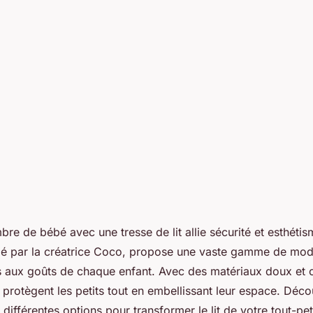
tresse de lit pour
re de bébé avec une tresse de lit allie sécurité et esthéti
rigé par la créatrice Coco, propose une vaste gamme de mod
s aux goûts de chaque enfant. Avec des matériaux doux et c
 protègent les petits tout en embellissant leur espace. Déco
 différentes options pour transformer le lit de votre tout-pe