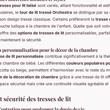
resses pour lit bébé
sont variés, alliant fonctionnalité et es
ulaires, le
tour de lit tressé Orchestra
se distingue par sa 
t son design tressé classique. Certains préfèreront la
tresse 
ouche ludique à la chambre de l'enfant. Quelle que soit vot
offre des
options de tresses de lit
personnalisables, parfai
 maintenant la sécurité.
a personnalisation pour le décor de la chambre
se de lit personnalisée
contribue significativement à la thé
 la chambre de bébé. Les différentes
couleurs populaires p
otta ou beige, permettent d'harmoniser avec le reste du mo
on de la décoration de chambre
grâce à une tresse de lit of
ace sécurisé mais crée une continuité visuelle agréable et 
t sécurité des tresses de lit
'entretien pour prolonger la durée de vie