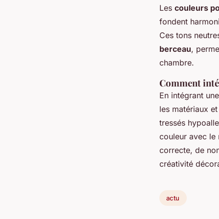
Les
couleurs po
fondent harmoni
Ces tons neutre
berceau
, perme
chambre.
Comment intégr
En intégrant un
les matériaux et
tressés hypoalle
couleur avec le
correcte, de nom
créativité décora
actu