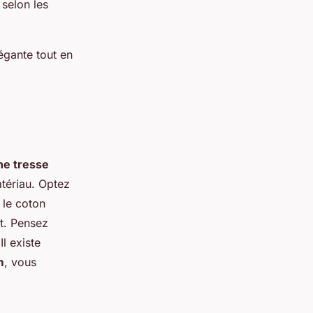
 selon les
légante tout en
ne tresse
atériau. Optez
 le coton
nt. Pensez
Il existe
m
, vous