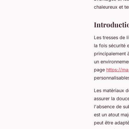
Gordon
•
03/04/2025 19:24
•
6 min de lecture
chaleureux et t
Introductio
Les tresses de l
la fois sécurité
principalement à
un environnement
page
https://ma
personnalisable
Les matériaux de
assurer la douce
l'absence de su
est un atout maj
peut être adapt