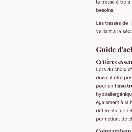
la tresse à troi
besoins.
Les tresses de l
veillant à la sé
Guide d'ach
Critères essen
Lors du choix 
doivent être pri
pour un
tissu t
hypoallergénique
également à la h
différents modèl
permettant de ch
Comparaison d