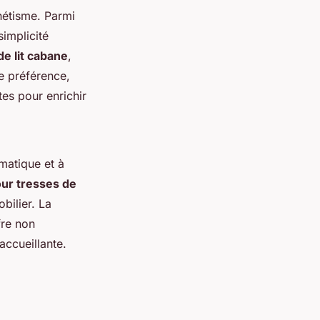
thétisme. Parmi
simplicité
de lit cabane
,
re préférence,
tes pour enrichir
matique et à
our tresses de
bilier. La
fre non
accueillante.