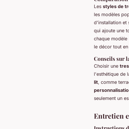
Les
styles de t
les modèles pop
d'installation e
qui ajoute une t
chaque modèle 
le décor tout en
Conseils sur l
Choisir une
tres
l'esthétique de
lit
, comme terrac
personnalisati
seulement un esp
Entretien e
Instructions d