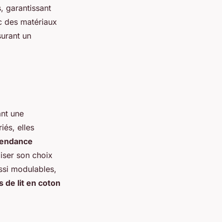
s, garantissant
c des matériaux
surant un
nt une
iés, elles
 tendance
liser son choix
ssi modulables,
s de lit en coton