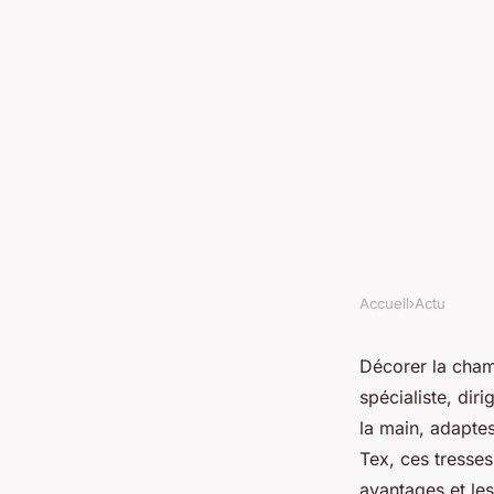
Accueil
›
Actu
ACTU
Un spécialiste de la 
Décorer la chamb
spécialiste, di
bébé au top !
la main, adapte
Tex, ces tresses
avantages et les