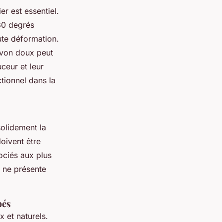
er est essentiel.
30 degrés
oute déformation.
savon doux peut
uceur et leur
tionnel dans la
 solidement la
doivent être
ociés aux plus
e ne présente
bés
x et naturels.