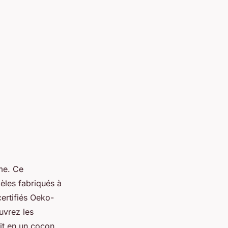
sme. Ce
èles fabriqués à
ertifiés Oeko-
uvrez les
tit en un cocon