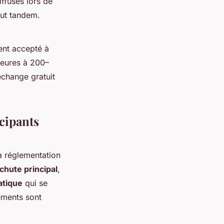
ffusés lors de
aut tandem.
ent accepté à
ieures à 200–
échange gratuit
icipants
 réglementation
chute principal
,
atique
qui se
ements sont