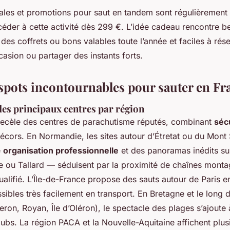
iales et promotions pour saut en tandem sont régulièrement
céder à cette activité dès 299 €. L’idée cadeau rencontre 
des coffrets ou bons valables toute l’année et faciles à rése
asion ou partager des instants forts.
 spots incontournables pour sauter en Fr
des principaux centres par région
ecèle des centres de parachutisme réputés, combinant
séc
décors. En Normandie, les sites autour d’Étretat ou du Mont
e
organisation professionnelle
et des panoramas inédits sur
ou Tallard — séduisent par la proximité de chaînes monta
ualifié. L’Île-de-France propose des sauts autour de Paris 
essibles très facilement en transport. En Bretagne et le long 
eron, Royan, Île d’Oléron), le spectacle des plages s’ajoute à
ubs. La région PACA et la Nouvelle-Aquitaine affichent plus