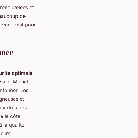
 renouvelées et
beaucoup de
rver, idéal pour
ance
urité optimale
 Saint-Michel
 la mer. Les
gneuses et
encadrés dès
de la côte
 la qualité
ieurs