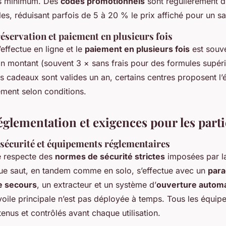
is minimum. Des
codes promotionnels
sont régulièrement di
es, réduisant parfois de 5 à 20 % le prix affiché pour un s
éservation et paiement en plusieurs fois
’effectue en ligne et le
paiement en plusieurs fois
est souv
ain montant (souvent 3 × sans frais pour des formules supér
s cadeaux sont valides un an, certains centres proposent l’
ment selon conditions.
églementation et exigences pour les part
 sécurité et équipements réglementaires
e respecte des
normes de sécurité strictes
imposées par la
ue saut, en tandem comme en solo, s’effectue avec un
para
e secours
, un extracteur et un système d’
ouverture autom
voile principale n’est pas déployée à temps. Tous les équip
tenus et contrôlés avant chaque utilisation.