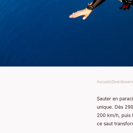
Accueil
›
Divertisse
DIVERTISSEMENT
Saut en parachute : 
Sauter en parach
unique. Dès 299
expérience inoublia
200 km/h, puis l
ce saut transfo