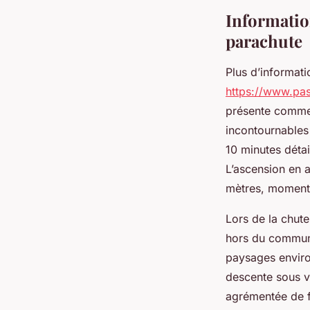
Élise
•
13 mai 2025
•
8 min de lecture
Informatio
parachute
Plus d’informati
https://www.pas
présente commen
incontournables 
10 minutes détai
L’ascension en 
mètres, moment 
Lors de la chute
hors du commun,
paysages environ
descente sous v
agrémentée de f