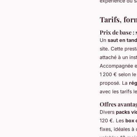
expérience du s
Tarifs, for
Prix de base :
Un
saut en tan
site. Cette pres
attaché à un ins
Accompagnée en 
1 200 € selon le
proposé. La
rég
avec les tarifs 
Offres avanta
Divers
packs vi
120 €. Les
box 
fixes, idéales à