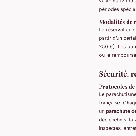
valables 12 mo
périodes spécial
Modalités de r
La réservation s
partir d’un cert
250 €). Les bon
ou le rembourse
Sécurité, r
Protocoles de
Le parachutism
française. Chaq
un
parachute d
déclenche si la 
inspectés, entre