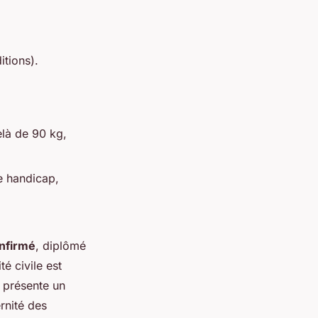
itions).
là de 90 kg,
de handicap,
onfirmé
, diplômé
é civile est
e présente un
rnité des