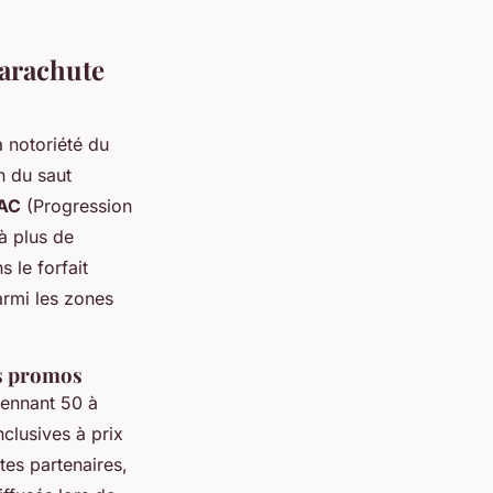
parachute
 notoriété du
n du saut
PAC
(Progression
à plus de
 le forfait
armi les zones
es promos
yennant 50 à
lusives à prix
ites partenaires,