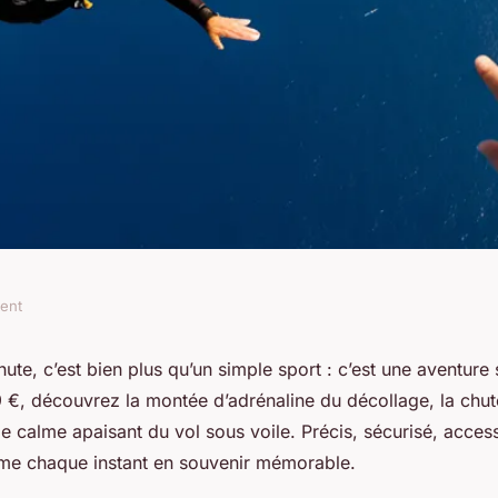
ment
vivez une
ute, c’est bien plus qu’un simple sport : c’est une aventure 
 €, découvrez la montée d’adrénaline du décollage, la chute
ble dès 299 €
e calme apaisant du vol sous voile. Précis, sécurisé, access
rme chaque instant en souvenir mémorable.