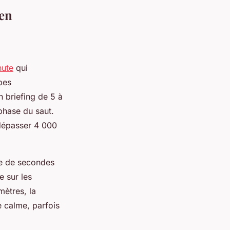
 en
hute
qui
pes
n briefing de 5 à
 phase du saut.
 dépasser 4 000
ne de secondes
 sur les
mètres, la
 calme, parfois