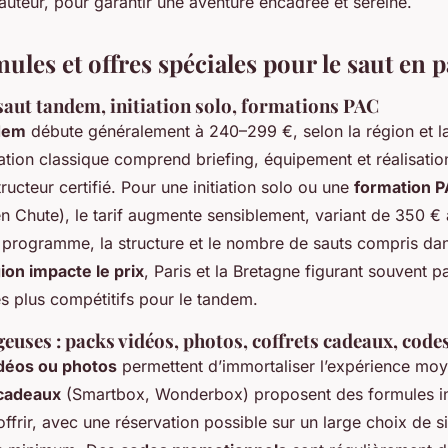
auteur, pour garantir une aventure encadrée et sereine.
mules et offres spéciales pour le saut en 
 saut tandem, initiation solo, formations PAC
dem
débute généralement à 240–299 €, selon la région et la
tation classique comprend briefing, équipement et réalisatio
tructeur certifié. Pour une initiation solo ou une
formation 
Chute), le tarif augmente sensiblement, variant de 350 € 
 programme, la structure et le nombre de sauts compris dans
ion impacte le prix
, Paris et la Bretagne figurant souvent p
les plus compétitifs pour le tandem.
geuses : packs vidéos, photos, coffrets cadeaux, cod
déos ou photos
permettent d’immortaliser l’expérience mo
cadeaux
(Smartbox, Wonderbox) proposent des formules inc
 offrir, avec une réservation possible sur un large choix de s