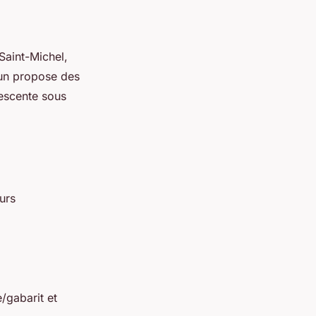
Saint-Michel,
cun propose des
descente sous
urs
/gabarit et