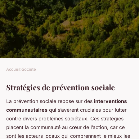
Accueil
›
Société
SOCIÉTÉ
Stratégies de prévention sociale
Prévention sociale et
addictions : des outils pour
La prévention sociale repose sur des
interventions
prévenir et guérir
communautaires
qui s’avèrent cruciales pour lutter
contre divers problèmes sociétaux. Ces stratégies
Élise
•
20 décembre 2024
•
6 min de lecture
placent la communauté au cœur de l’action, car ce
sont les acteurs locaux qui comprennent le mieux les