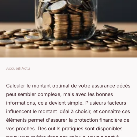
Accueil
›
Actu
ACTU
Calculer le montant optimal
Calculer le montant optimal de votre assurance décès
peut sembler complexe, mais avec les bonnes
de votre assurance décès
informations, cela devient simple. Plusieurs facteurs
facilement
influencent le montant idéal à choisir, et connaître ces
éléments permet d'assurer la protection financière de
Élise
•
23 juin 2025
•
4 min de lecture
vos proches. Des outils pratiques sont disponibles